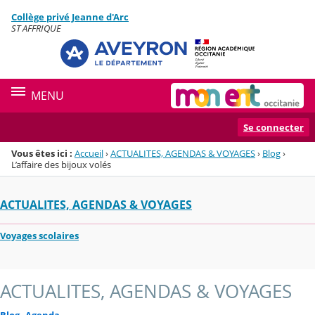
Panneau de gestion des cookies
Collège privé Jeanne d'Arc
Menu de la rubrique
Contenu
ST AFFRIQUE
MENU
Se connecter
Vous êtes ici :
Accueil
›
ACTUALITES, AGENDAS & VOYAGES
›
Blog
›
L’affaire des bijoux volés
ACTUALITES, AGENDAS & VOYAGES
Voyages scolaires
ACTUALITES, AGENDAS & VOYAGES