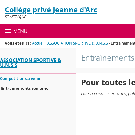
Panneau de gestion des cookies
Collège privé Jeanne d'Arc
Menu de la rubrique
Contenu
ST AFFRIQUE
MENU
Vous êtes ici :
Accueil
›
ASSOCIATION SPORTIVE & U.N.S.S
›
Entraînemen
Entraînements
ASSOCIATION SPORTIVE &
U.N.S.S
Compétitions à venir
Pour toutes l
Entraînements semaine
Par STEPHANE PERDIGUES, publié