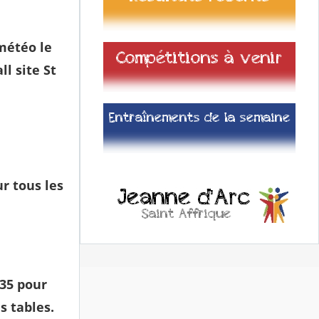
 météo le
l site St
r tous les
35 pour
s tables.