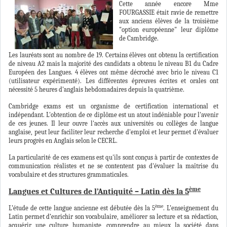
Cette année encore Mme
FOURGASSIE était ravie de remettre
aux anciens élèves de la troisième
"option européenne" leur diplôme
de Cambridge.
Les lauréats sont au nombre de 19. Certains élèves ont obtenu la certification
de niveau A2 mais la majorité des candidats a obtenu le niveau B1 du Cadre
Européen des Langues. 4 élèves ont même décroché avec brio le niveau C1
(utilisateur expérimenté). Les différentes épreuves écrites et orales ont
nécessité 5 heures d'anglais hebdomadaires depuis la quatrième.
Cambridge exams est un organisme de certification international et
indépendant. L'obtention de ce diplôme est un atout indéniable pour l'avenir
de ces jeunes. Il leur ouvre l'accès aux universités ou collèges de langue
anglaise, peut leur faciliter leur recherche d'emploi et leur permet d'évaluer
leurs progrès en Anglais selon le CECRL.
La particularité de ces examens est qu'ils sont conçus à partir de contextes de
communication réalistes et ne se contentent pas d'évaluer la maîtrise du
vocabulaire et des structures grammaticales.
ème
Langues et Cultures de l’Antiquité – Latin dès la 5
ème
L’étude de cette langue ancienne
est débutée dès la 5
. L’enseignement du
Latin permet d’enrichir son vocabulaire, améliorer sa lecture et sa rédaction,
acquérir une culture humaniste, comprendre au mieux la société dans