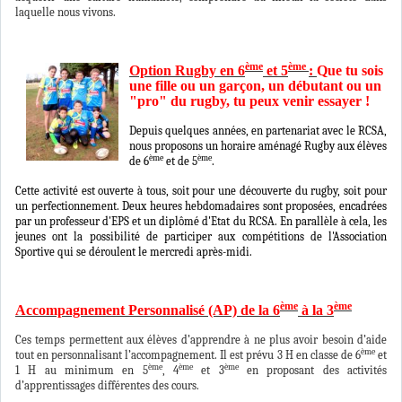
laquelle nous vivons.
ème
ème
Option Rugby en 6
et 5
:
Que tu sois
une fille ou un garçon, un débutant ou un
"pro" du rugby, tu peux venir essayer !
Depuis quelques années, en partenariat avec le RCSA,
nous proposons un horaire aménagé Rugby aux élèves
ème
ème
de 6
et de 5
.
Cette activité est ouverte à tous, soit pour une découverte du rugby, soit pour
un perfectionnement. Deux heures hebdomadaires sont proposées, encadrées
par un professeur d'EPS et un diplômé d'Etat du RCSA. En parallèle à cela, les
jeunes ont la possibilité de participer aux compétitions de l'Association
Sportive qui se déroulent le mercredi après-midi.
ème
ème
Accompagnement Personnalisé (AP) de la 6
à la 3
Ces temps permettent aux élèves d’apprendre à ne plus avoir besoin d’aide
ème
tout en personnalisant l’accompagnement. Il est prévu 3 H en classe de 6
et
ème
ème
ème
1 H au minimum en 5
, 4
et 3
en proposant des activités
d’apprentissages différentes des cours.