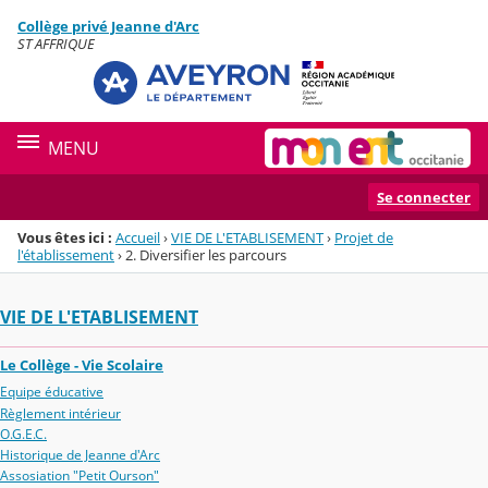
Panneau de gestion des cookies
Collège privé Jeanne d'Arc
Menu de la rubrique
Contenu
ST AFFRIQUE
MENU
Se connecter
Vous êtes ici :
Accueil
›
VIE DE L'ETABLISEMENT
›
Projet de
l'établissement
›
2. Diversifier les parcours
VIE DE L'ETABLISEMENT
Le Collège - Vie Scolaire
Equipe éducative
Règlement intérieur
O.G.E.C.
Historique de Jeanne d'Arc
Assosiation "Petit Ourson"