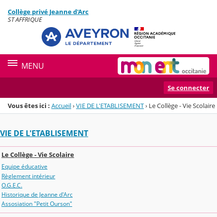
Panneau de gestion des cookies
Collège privé Jeanne d'Arc
Menu de la rubrique
Contenu
ST AFFRIQUE
MENU
Se connecter
Vous êtes ici :
Accueil
›
VIE DE L'ETABLISEMENT
›
Le Collège - Vie Scolaire
VIE DE L'ETABLISEMENT
Le Collège - Vie Scolaire
Equipe éducative
Règlement intérieur
O.G.E.C.
Historique de Jeanne d'Arc
Assosiation "Petit Ourson"