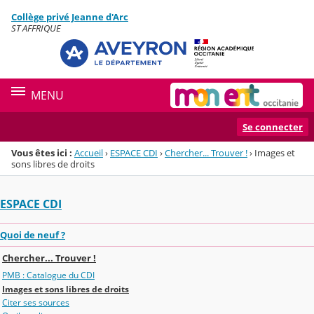
Panneau de gestion des cookies
Collège privé Jeanne d'Arc
Menu de la rubrique
Contenu
ST AFFRIQUE
MENU
Se connecter
Vous êtes ici :
Accueil
›
ESPACE CDI
›
Chercher... Trouver !
›
Images et
sons libres de droits
ESPACE CDI
Quoi de neuf ?
Chercher... Trouver !
PMB : Catalogue du CDI
Images et sons libres de droits
Citer ses sources