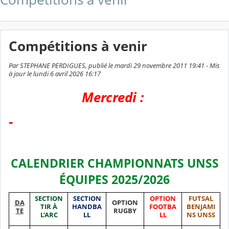
Compétitions à venir
Par STEPHANE PERDIGUES, publié le mardi 29 novembre 2011 19:41 - Mis
à jour le lundi 6 avril 2026 16:17
Mercredi :
-
CALENDRIER CHAMPIONNATS UNSS
ÉQUIPES 2025/2026
SECTION
SECTION
OPTION
FUTSAL
DA
OPTION
TIR À
HANDBA
FOOTBA
BENJAMI
TE
RUGBY
L’ARC
LL
LL
NS UNSS