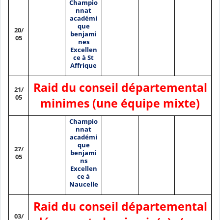
Champio
nnat
académi
que
20/
benjami
05
nes
Excellen
ce à St
Affrique
Raid du conseil départemental
21/
05
minimes (une équipe mixte)
Champio
nnat
académi
que
27/
benjami
05
ns
Excellen
ce à
Naucelle
Raid du conseil départemental
03/