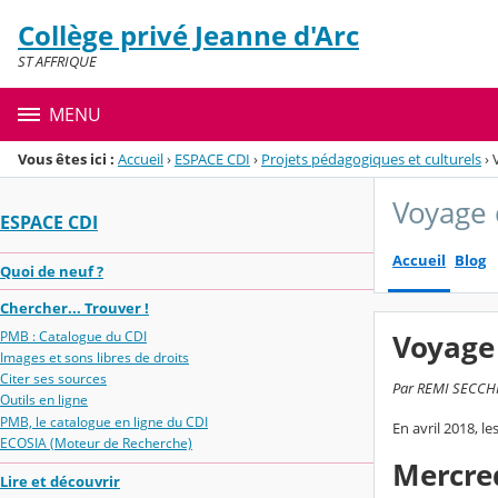
Panneau de gestion des cookies
Collège privé Jeanne d'Arc
Menu de la rubrique
Contenu
ST AFFRIQUE
MENU
Vous êtes ici :
Accueil
›
ESPACE CDI
›
Projets pédagogiques et culturels
›
Voyage 
ESPACE CDI
Accueil
Blog
Quoi de neuf ?
Chercher... Trouver !
PMB : Catalogue du CDI
Voyage
Images et sons libres de droits
Citer ses sources
Par REMI SECCHI,
Outils en ligne
PMB, le catalogue en ligne du CDI
En avril 2018, l
ECOSIA (Moteur de Recherche)
Mercred
Lire et découvrir