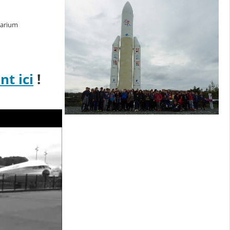
étarium
nt ici
!