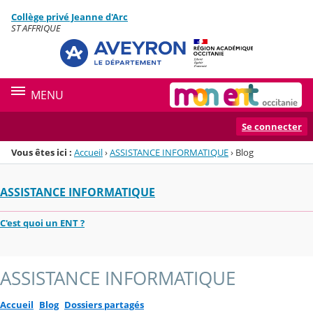
Panneau de gestion des cookies
Collège privé Jeanne d'Arc
Menu de la rubrique
Contenu
ST AFFRIQUE
MENU
Se connecter
Vous êtes ici :
Accueil
›
ASSISTANCE INFORMATIQUE
›
Blog
ASSISTANCE INFORMATIQUE
C'est quoi un ENT ?
ASSISTANCE INFORMATIQUE
Accueil
Blog
Dossiers partagés