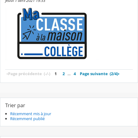
jeudi 1 avril 2021 19:53
‹
Page précédente
(-/-)
1
2
…
4
Page suivante
(2/4)
›
Trier par
Récemment mis à jour
Récemment publié