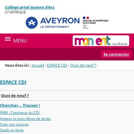
Panneau de gestion des cookies
Collège privé Jeanne d'Arc
Menu de la rubrique
Contenu
ST AFFRIQUE
MENU
Se connecter
Vous êtes ici :
Accueil
›
ESPACE CDI
›
Quoi de neuf ?
›
ESPACE CDI
Quoi de neuf ?
Chercher... Trouver !
PMB : Catalogue du CDI
Images et sons libres de droits
Citer ses sources
Outils en ligne