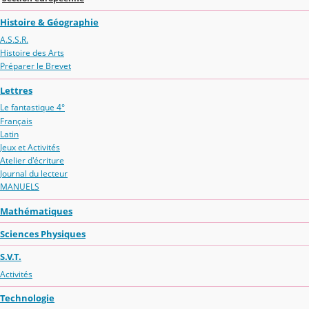
Histoire & Géographie
A.S.S.R.
Histoire des Arts
Préparer le Brevet
Lettres
Le fantastique 4°
Français
Latin
Jeux et Activités
Atelier d'écriture
Journal du lecteur
MANUELS
Mathématiques
Sciences Physiques
S.V.T.
Activités
Technologie